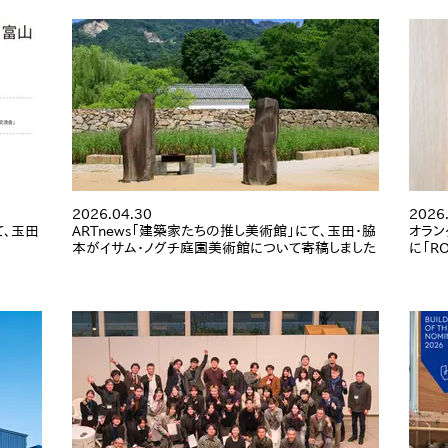
2026.04.30
2026
、玉田
ARTnews「建築家たちの推し美術館」にて、玉田・脇
オランダ
。
本がイサム・ノグチ庭園美術館について寄稿しました
に「R